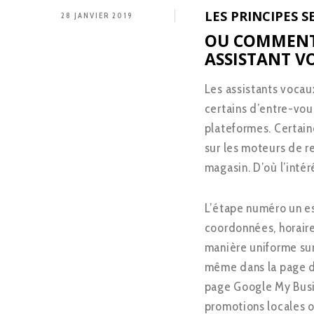
LES PRINCIPES S
28 JANVIER 2019
OU COMMENT
ASSISTANT V
Les assistants vocau
certains d’entre-vo
plateformes. Certai
sur les moteurs de 
magasin. D’où l’intér
L’étape numéro un es
coordonnées, horaire
manière uniforme sur
même dans la page de
page Google My Busi
promotions locales o