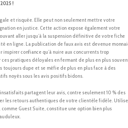
 2025 !
égale et risquée. Elle peut non seulement mettre votre
ignation en justice. Cette action expose également votre
uvant aller jusqu’à la suspension définitive de votre fiche
lité en ligne. La publication de faux avis est devenue monna
r inspirer confiance qu’à nuire aux concurrents trop
r ces pratiques déloyales en fermant de plus en plus souven
as toujours dupe et se méfie de plus en plus face à des
tifs noyés sous les avis positifs bidons.
nsatisfaits partagent leur avis, contre seulement 10 % des
iser les retours authentiques de votre clientèle fidèle. Utilise
ts, comme Guest Suite, constitue une option bien plus
rauduleux.