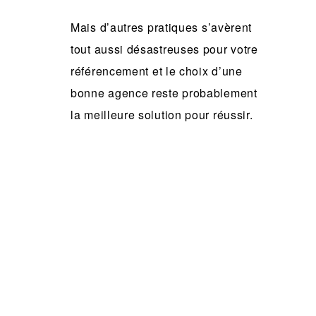
Mais d
’
autres pratiques s
’av
èrent
tout aussi désastreuses pour votre
ré
f
érencement et le choix d
’
une
bonne agence reste probablement
la meilleure solution pour ré
ussir.